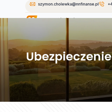
szymon.cholewka@nnfinanse.pl
+4
Strona główn
Ubezpieczeni