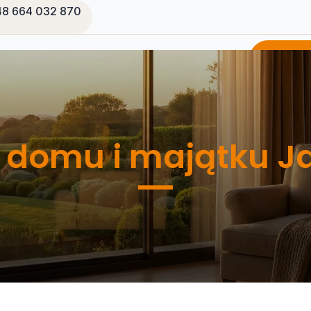
8 664 032 870
a
Oferta
O mnie
Kontakt
Zapyta
e
domu i majątku Ja