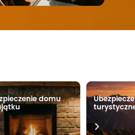
zpieczenie domu
Ubezpiecze
ajątku
turystyczn