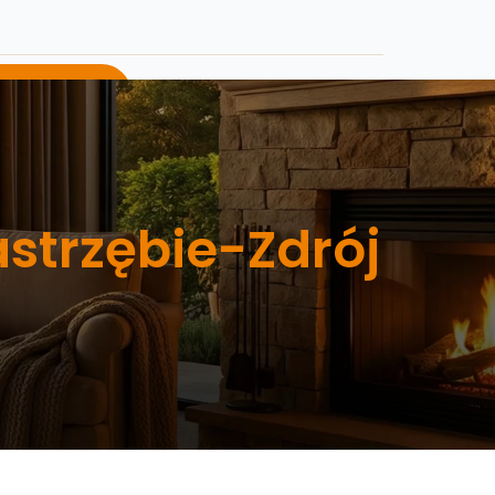
j o ofertę
strzębie-Zdrój