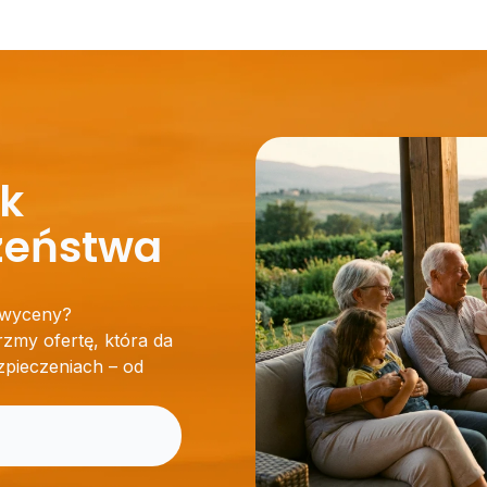
ok
zeństwa
j wyceny?
zmy ofertę, która da
zpieczeniach – od