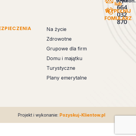
szymon.
lub
664
WYPEŁNIJ
032
FOMULARZ
870
EZPIECZENIA
Na życie
Zdrowotne
Grupowe dla firm
Domu i majątku
Turystyczne
Plany emerytalne
Projekt i wykonanie:
Pozyskuj-Klientow.pl