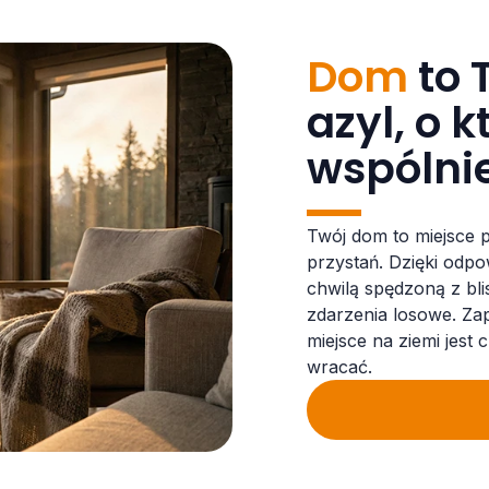
Dom
to 
azyl, o 
wspólni
Twój dom to miejsce 
przystań. Dzięki odpo
chwilą spędzoną z bli
zdarzenia losowe. Za
miejsce na ziemi jest
wracać.