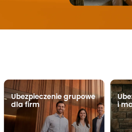
Ubezpieczenie grupowe
Ube
dla firm
i m