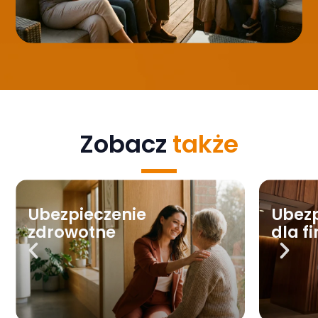
Zobacz
także
Ubezpieczenie
Ubez
zdrowotne
dla f