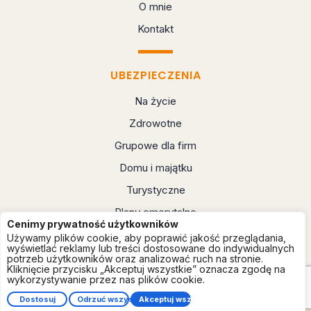
O mnie
Kontakt
UBEZPIECZENIA
Na życie
Zdrowotne
Grupowe dla firm
Domu i majątku
Turystyczne
Plany emerytalne
Cenimy prywatność użytkowników
Używamy plików cookie, aby poprawić jakość przeglądania,
wyświetlać reklamy lub treści dostosowane do indywidualnych
potrzeb użytkowników oraz analizować ruch na stronie.
Kliknięcie przycisku „Akceptuj wszystkie” oznacza zgodę na
wykorzystywanie przez nas plików cookie.
Copyright © by Szymon Cholewka 2026
Projekt i wykonanie:
Pozyskuj-Klientow.pl
Dostosuj
Odrzuć wszystkie
Akceptuj wszystko