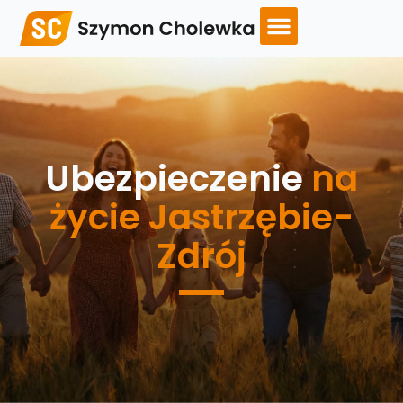
Ubezpieczenie
na
życie Jastrzębie-
Zdrój