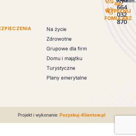
szymon.
lub
664
WYPEŁNIJ
032
FOMULARZ
870
EZPIECZENIA
Na życie
Zdrowotne
Grupowe dla firm
Domu i majątku
Turystyczne
Plany emerytalne
Projekt i wykonanie:
Pozyskuj-Klientow.pl