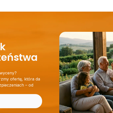
ok
zeństwa
j wyceny?
zmy ofertę, która da
zpieczeniach – od