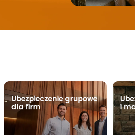
Ubezpieczenie grupowe
Ube
dla firm
i m