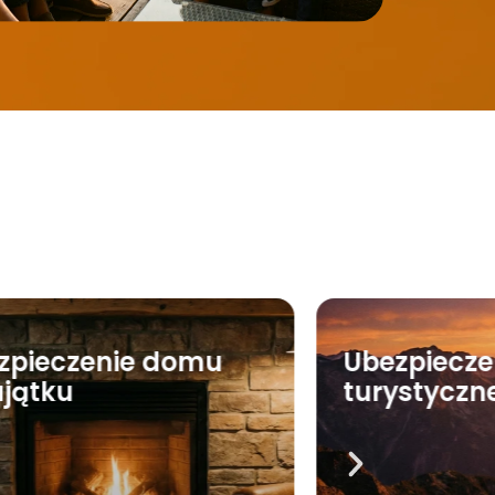
zpieczenie domu
Ubezpiecze
ajątku
turystyczn