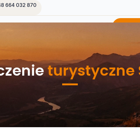
8 664 032 870
a
Oferta
O mnie
Kontakt
Zapyta
czenie
turystyczne