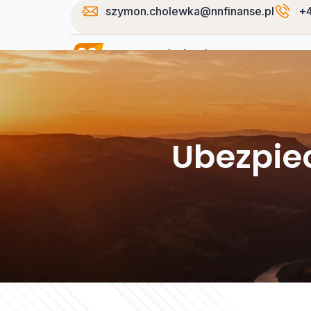
szymon.cholewka@nnfinanse.pl
+4
Strona główn
Ubezpie