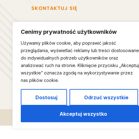
SKONTAKTUJ SIĘ
Cenimy prywatność użytkowników
DANE FIRMY
MENU
Używamy plików cookie, aby poprawić jakość
przeglądania, wyświetlać reklamy lub treści dostosowane
Szymon Cholewka
Strona
do indywidualnych potrzeb użytkowników oraz
ul. Starodworska 19,
Oferta
analizować ruch na stronie. Kliknięcie przycisku „Akceptuj
34-322 Gilowice
O mnie
wszystkie” oznacza zgodę na wykorzystywanie przez
NIP: 5532456602
nas plików cookie.
Kontak
Dostosuj
Odrzuć wszystkie
Akceptuj wszystko
Copyright © by Szymon Cholewka 2026