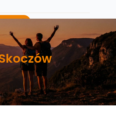
j o ofertę
 Skoczów